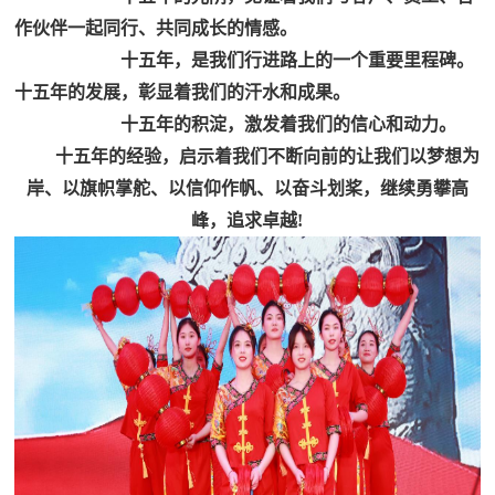
作伙伴一起同行、共同成长的情感。
十五年，是我们行进路上的一个重要里程碑。
十五年的发展，彰显着我们的汗水和成果。
十五年的积淀，激发着我们的信心和动力。
十五年的经验，启示着我们不断向前的让我们以梦想为
岸、以旗帜掌舵、以信仰作帆、以奋斗划桨，继续勇攀高
峰，追求卓越
!