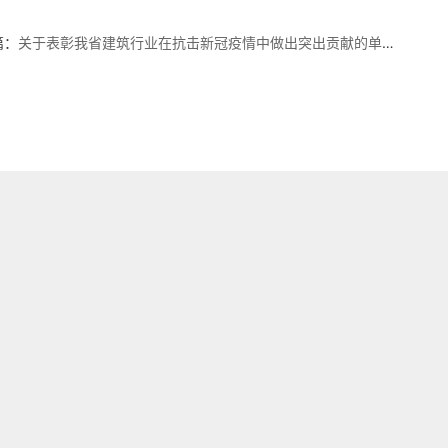
篇：
关于表彰我省建筑行业在抗击新冠疫情中做出突出贡献的单位和个人