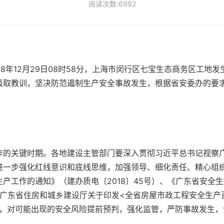
阅读次数:6992
集团自有设
在建工程
年12月29日08时58分，上海市闵行区七宝生态商务区工地
吸取教训，坚决防范遏制生产安全事故发生，根据省安委办的要
的关键时期。各地建设主管部门要深入贯彻习近平总书记视察广
进一步强化红线意识和底线思维，加强领导、细化责任、精心组
产工作的通知》（建办质电〔2018〕45号）、《广东省安全
《广东省住房和城乡建设厅关于印发<全省房屋市政工程安全生产
点，对可能出现的安全风险提前预判，强化监管，严防事故发生