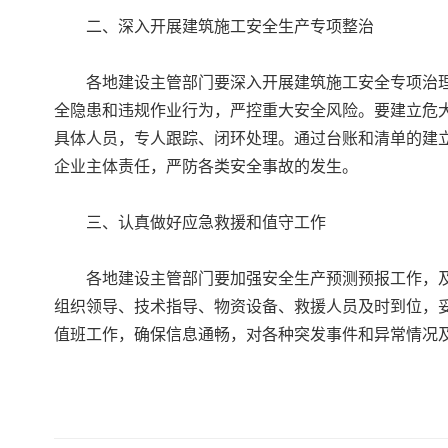
二、深入开展建筑施工安全生产专项整治
各地建设主管部门要深入开展建筑施工安全专项治理
全隐患和违规作业行为，严控重大安全风险。要建立危大
具体人员，专人跟踪、闭环处理。通过台账和清单的建立
企业主体责任，严防各类安全事故的发生。
三、认真做好应急救援和值守工作
各地建设主管部门要加强安全生产预测预报工作，及
组织领导、技术指导、物资设备、救援人员及时到位，
值班工作，确保信息通畅，对各种突发事件和异常情况