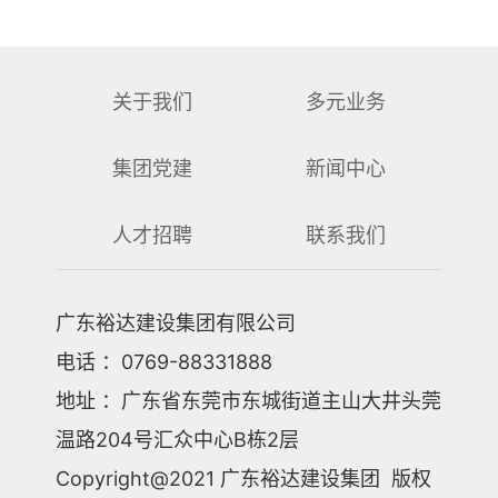
关于我们
多元业务
集团党建
新闻中心
人才招聘
联系我们
广东裕达建设集团有限公司
电话 ：0769-88331888
地址 ：广东省东莞市东城街道主山大井头莞
温路204号汇众中心B栋2层
Copyright@2021 广东裕达建设集团 版权